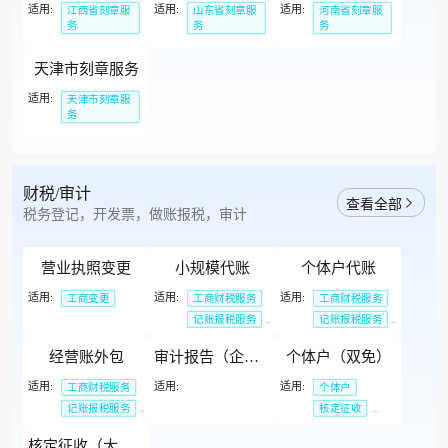
适用:
适用:
适用:
江西省刻章服
山东省刻章服
河南省刻章服
务
务
务
天津市刻章服务
适用:
天津市刻章服
务
财税/审计
查看全部
税务登记，开发票，做账报税，审计
营业执照变更
小规模代账
个体户代账
适用:
适用:
适用:
工商变更
工商财税服务
工商财税服务
记账报税服务
记账报税服务
代理记账服务
代理记账服务
经营账外包
审计报告（企业版)
个体户（双免）
适用:
适用:
适用:
工商财税服务
个体户
记账报税服务
核定征收
代理记账服务
双免
核定征收（大额核定）