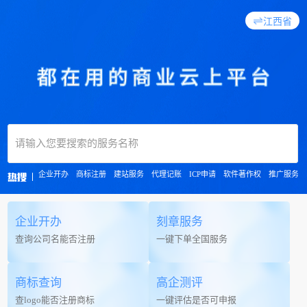
江西省
请输入您要搜索的服务名称
企业开办
商标注册
建站服务
代理记账
ICP申请
软件著作权
推广服务
热搜
企业开办
刻章服务
查询公司名能否注册
一键下单全国服务
商标查询
高企测评
查logo能否注册商标
一键评估是否可申报