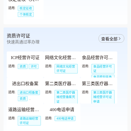
适用:
核定征收
个体核定
资质许可证
查看全部
快速高通过率办理
ICP经营许可证
网络文化经营许可证（直播、娱乐）
食品经营许可证（预包装食品备案）
适用:
适用:
适用:
资质
许可
网络文化经营
食品经营许可
许可证
证
食品预包装备
案
进出口权备案
第二类医疗器械经营备案凭证
第三类医疗器械经营许可证申请
适用:
适用:
适用:
进出口权备案
第二类医疗器
第三类医疗器
械经营备案凭
械经营许可证
资质
证
申请
许可证
道路运输经营许可证
400电话申请
适用:
适用:
道路运输经营
400电话申请
许可证